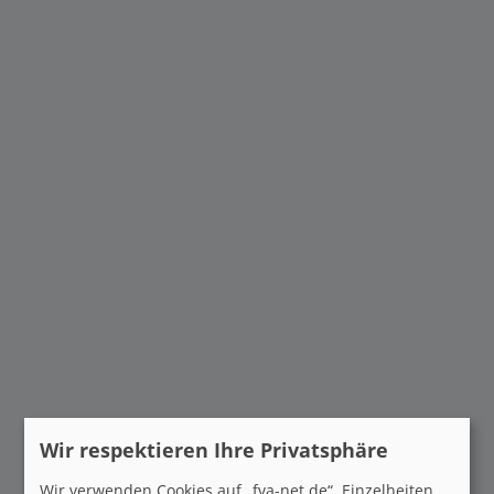
Richtlinien
Anfahrt
English
THEMIS
Mitglied werden
Newsletter
Wir respektieren Ihre Privatsphäre
Wir verwenden Cookies auf „fva-net.de“. Einzelheiten