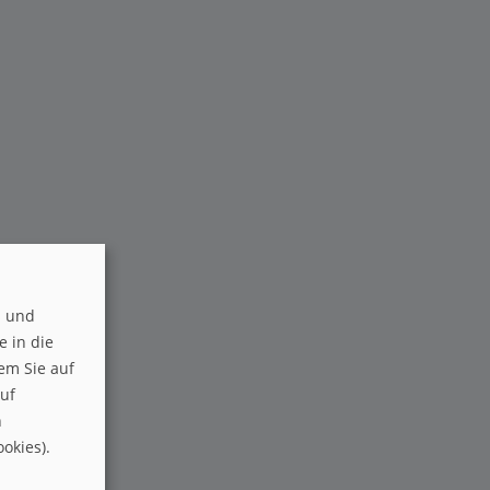
s und
ie in die
em Sie auf
auf
n
okies).