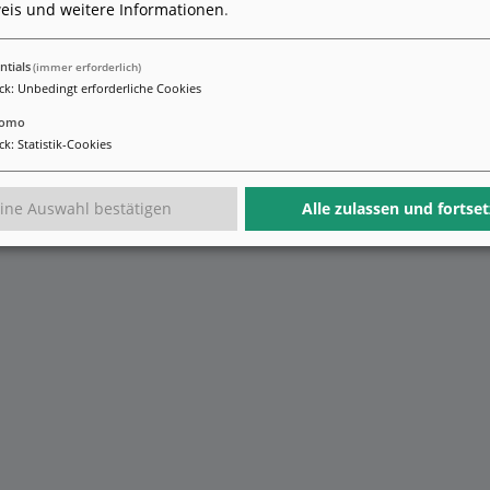
eis und weitere Informationen
.
ntials
(immer erforderlich)
ck
:
Unbedingt erforderliche Cookies
tomo
ck
:
Statistik-Cookies
ine Auswahl bestätigen
Alle zulassen und fortse