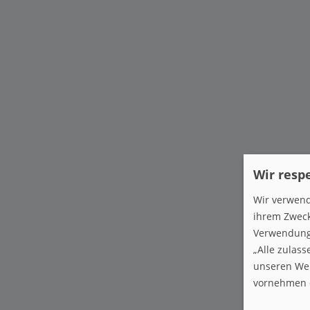
Wir resp
Wir verwend
ihrem Zweck
Verwendung 
„Alle zulas
unseren Web
vornehmen o