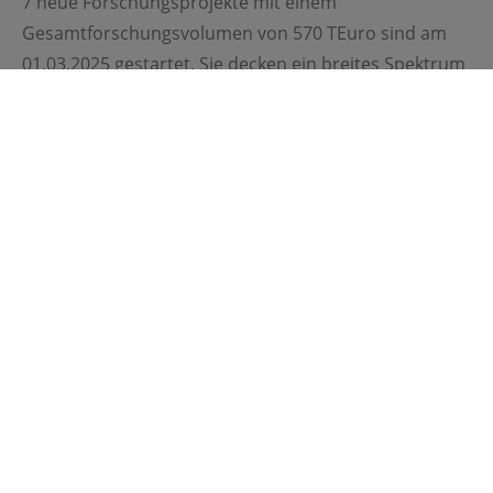
7 neue Forschungsprojekte mit einem
Gesamtforschungsvolumen von 570 TEuro sind am
01.03.2025 gestartet. Sie decken ein breites Spektrum
der Antriebstechnik ab – von Sensortechnologien
über Fertigung und Werkstoffe bis hin zu
tribologischen…
Mehr lesen
©
25.02.2025
Neuer Schwung für die
Antriebstechnik
Projektstarts im Januar und Februar 2025
Das FVA-Forschungsnetzwerk lebt vom
kontinuierlichen Start neuer Projekte, die die
Antriebstechnik von morgen prägen. Auch in den
ersten Monaten des Jahres 2025 zeigt sich erneut, wie