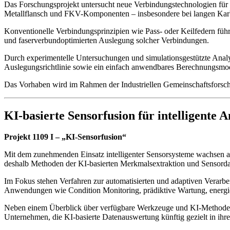
Das Forschungsprojekt untersucht neue Verbindungstechnologien für 
Metallflansch und FKV-Komponenten – insbesondere bei langen Kar
Konventionelle Verbindungsprinzipien wie Pass- oder Keilfedern füh
und faserverbundoptimierten Auslegung solcher Verbindungen.
Durch experimentelle Untersuchungen und simulationsgestützte Analy
Auslegungsrichtlinie sowie ein einfach anwendbares Berechnungsmod
Das Vorhaben wird im Rahmen der Industriellen Gemeinschaftsforschun
KI-basierte Sensorfusion für intelligente 
Projekt 1109 I – „KI-Sensorfusion“
Mit dem zunehmenden Einsatz intelligenter Sensorsysteme wachsen 
deshalb Methoden der KI-basierten Merkmalsextraktion und Sensorda
Im Fokus stehen Verfahren zur automatisierten und adaptiven Verarbe
Anwendungen wie Condition Monitoring, prädiktive Wartung, energieo
Neben einem Überblick über verfügbare Werkzeuge und KI-Methoden an
Unternehmen, die KI-basierte Datenauswertung künftig gezielt in ihr