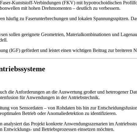
Faser-Kunststoff-Verbindungen (FKV) mit hypotrochoidischen Profilfo
bonwellen mit hohen Drehmomenten – deutlich zu verbessern.
ren häufig zu Faserunterbrechungen und lokalen Spannungsspitzen. Das 
sen sollen geeignete Geometrien, Materialkombinationen und Lagenaufb
ell.
g (IGF) gefördert und leistet einen wichtigen Beitrag zur breiteren N
Antriebssysteme
auch die Anforderungen an die Auswertung großer und heterogener Da
tenfusion für Anwendungen in der Antriebstechnik.
itung von Sensordaten – von Rohdaten bis hin zur Entscheidungsfusion.
ptimalen Betrieb oder Anomaliedetektion zu identifizieren.
alysiert das Projekt konkrete Anwendungsszenarien im Antriebsstrang
en Entwicklungs- und Betriebsprozessen einsetzen möchten.