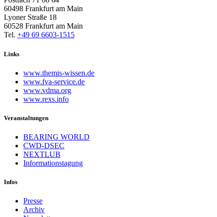
60498 Frankfurt am Main
Lyoner Straße 18
60528 Frankfurt am Main
Tel.
+49 69 6603-1515
Links
www.themis-wissen.de
www.fva-service.de
www.vdma.org
www.rexs.info
Veranstaltungen
BEARING WORLD
CWD-DSEC
NEXTLUB
Informationstagung
Infos
Presse
Archiv