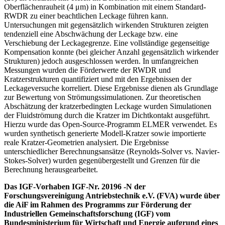
Oberflächenrauheit (4 μm) in Kombination mit einem Standard-
RWDR zu einer beachtlichen Leckage führen kann.
Untersuchungen mit gegensätzlich wirkenden Strukturen zeigten
tendenziell eine Abschwächung der Leckage bzw. eine
Verschiebung der Leckagegrenze. Eine vollständige gegenseitige
Kompensation konnte (bei gleicher Anzahl gegensätzlich wirkender
Strukturen) jedoch ausgeschlossen werden. In umfangreichen
Messungen wurden die Förderwerte der RWDR und
Kratzerstrukturen quantifiziert und mit den Ergebnissen der
Leckageversuche korreliert. Diese Ergebnisse dienen als Grundlage
zur Bewertung von Strömungssimulationen. Zur theoretischen
Abschätzung der kratzerbedingten Leckage wurden Simulationen
der Fluidströmung durch die Kratzer im Dichtkontakt ausgeführt.
Hierzu wurde das Open-Source-Programm ELMER verwendet. Es
wurden synthetisch generierte Modell-Kratzer sowie importierte
reale Kratzer-Geometrien analysiert. Die Ergebnisse
unterschiedlicher Berechnungsansätze (Reynolds-Solver vs. Navier-
Stokes-Solver) wurden gegenübergestellt und Grenzen für die
Berechnung herausgearbeitet.
Das IGF-Vorhaben IGF-Nr. 20196 -N der
Forschungsvereinigung Antriebstechnik e.V. (FVA) wurde über
die AiF im Rahmen des Programms zur Förderung der
Industriellen Gemeinschaftsforschung (IGF) vom
Bundesministerium für Wirtschaft und Energie aufgrund eines