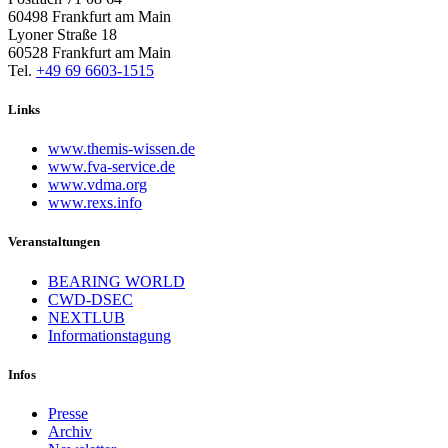
60498 Frankfurt am Main
Lyoner Straße 18
60528 Frankfurt am Main
Tel.
+49 69 6603-1515
Links
www.themis-wissen.de
www.fva-service.de
www.vdma.org
www.rexs.info
Veranstaltungen
BEARING WORLD
CWD-DSEC
NEXTLUB
Informationstagung
Infos
Presse
Archiv