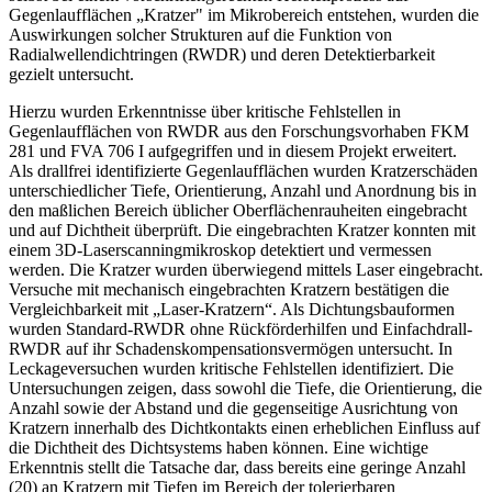
Gegenlaufflächen „Kratzer" im Mikrobereich entstehen, wurden die
Auswirkungen solcher Strukturen auf die Funktion von
Radialwellendichtringen (RWDR) und deren Detektierbarkeit
gezielt untersucht.
Hierzu wurden Erkenntnisse über kritische Fehlstellen in
Gegenlaufflächen von RWDR aus den Forschungsvorhaben FKM
281 und FVA 706 I aufgegriffen und in diesem Projekt erweitert.
Als drallfrei identifizierte Gegenlaufflächen wurden Kratzerschäden
unterschiedlicher Tiefe, Orientierung, Anzahl und Anordnung bis in
den maßlichen Bereich üblicher Oberflächenrauheiten eingebracht
und auf Dichtheit überprüft. Die eingebrachten Kratzer konnten mit
einem 3D-Laserscanningmikroskop detektiert und vermessen
werden. Die Kratzer wurden überwiegend mittels Laser eingebracht.
Versuche mit mechanisch eingebrachten Kratzern bestätigen die
Vergleichbarkeit mit „Laser-Kratzern“. Als Dichtungsbauformen
wurden Standard-RWDR ohne Rückförderhilfen und Einfachdrall-
RWDR auf ihr Schadenskompensationsvermögen untersucht. In
Leckageversuchen wurden kritische Fehlstellen identifiziert. Die
Untersuchungen zeigen, dass sowohl die Tiefe, die Orientierung, die
Anzahl sowie der Abstand und die gegenseitige Ausrichtung von
Kratzern innerhalb des Dichtkontakts einen erheblichen Einfluss auf
die Dichtheit des Dichtsystems haben können. Eine wichtige
Erkenntnis stellt die Tatsache dar, dass bereits eine geringe Anzahl
(20) an Kratzern mit Tiefen im Bereich der tolerierbaren