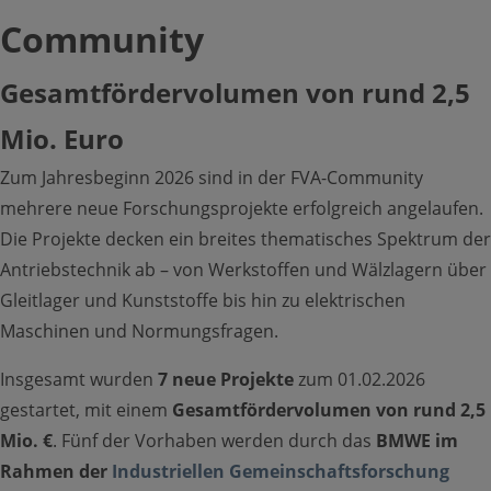
Community
Netzwerk
Gesamtfördervolumen von rund 2,5
Toggle Submenu
Mio. Euro
Zum Jahresbeginn 2026 sind in der FVA-Community
mehrere neue Forschungsprojekte erfolgreich angelaufen.
Die Projekte decken ein breites thematisches Spektrum der
Mitglieder
Antriebstechnik ab – von Werkstoffen und Wälzlagern über
Gleitlager und Kunststoffe bis hin zu elektrischen
Toggle Submenu
Maschinen und Normungsfragen.
Karte
Forschungspartner
Insgesamt wurden
7 neue Projekte
zum 01.02.2026
gestartet, mit einem
Gesamtfördervolumen von rund 2,5
Fördergeber
Mio. €
. Fünf der Vorhaben werden durch das
BMWE im
Rahmen der
Industriellen Gemeinschaftsforschung
Partner