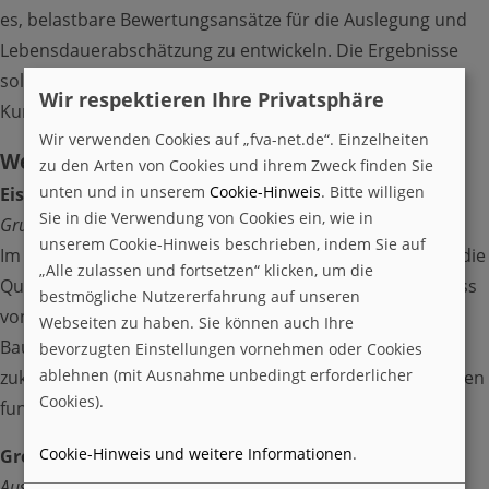
es, belastbare Bewertungsansätze für die Auslegung und
Lebensdauerabschätzung zu entwickeln. Die Ergebnisse
Veranstaltungen
sollen eine gezieltere Gestaltung hochbelasteter
Wir respektieren Ihre Privatsphäre
Toggle Submenu
Kunststoffkomponenten ermöglichen.
Wir verwenden Cookies auf „fva-net.de“. Einzelheiten
Werkstoffe
zu den Arten von Cookies und ihrem Zweck finden Sie
unten und in unserem
Cookie-Hinweis
. Bitte willigen
Eisengussqualität -
Eisengussqualität neu gedacht –
Sie in die Verwendung von Cookies ein, wie in
Grundlagen für zukünftige Anforderungen
unserem Cookie-Hinweis beschrieben, indem Sie auf
Im Fokus stehen neue Bewertungs- und Prüfansätze für die
BEARING WORLD
„Alle zulassen und fortsetzen“ klicken, um die
Qualität von Eisengusswerkstoffen. Ziel ist es, den Einfluss
bestmögliche Nutzererfahrung auf unseren
von Mikrostruktur und Herstellungsparametern auf
Webseiten zu haben. Sie können auch Ihre
CWD-DSEC
Bauteileigenschaften besser zu verstehen. Damit sollen
bevorzugten Einstellungen vornehmen oder Cookies
ablehnen (mit Ausnahme unbedingt erforderlicher
zukünftige Anforderungen an moderne Gusskomponenten
NEXTLUB
Cookies).
fundiert abgeleitet werden.
Informationstagung
Cookie-Hinweis und weitere Informationen
.
Grobkorn II -
Grobkorn in Einsatzstählen – Mechanismen,
Auswirkungen und Bewertung