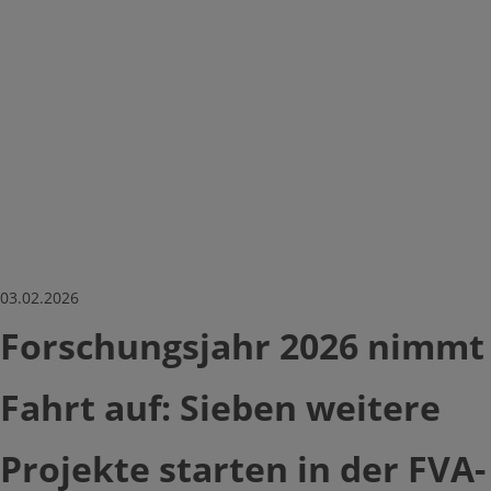
Toggle Submenu
Gestartete Forschungsprojekte
Abgeschlossene Projekte
03.02.2026
Trendstudien
Forschungsjahr 2026 nimmt
Monitoring Reports
Fahrt auf: Sieben weitere
Trendradar
Projekte starten in der FVA-