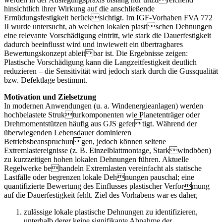
hinsichtlich ihrer Wirkung auf die anschließende
Ermüdungsfestigkeit berücksichtigt. Im IGF-Vorhaben FVA 772
II wurde untersucht, ab welchen lokalen plastischen Dehnungen
eine relevante Vorschädigung eintritt, wie stark die Dauerfestigkeit
dadurch beeinflusst wird und inwieweit ein übertragbares
Bewertungskonzept ableitbar ist. Die Ergebnisse zeigen:
Plastische Vorschädigung kann die Langzeitfestigkeit deutlich
reduzieren – die Sensitivität wird jedoch stark durch die Gussqualität
bzw. Defektlage bestimmt.
Motivation und Zielsetzung
In modernen Anwendungen (u. a. Windenergieanlagen) werden
hochbelastete Strukturkomponenten wie Planetenträger oder
Drehmomentstützen häufig aus GJS gefertigt. Während der
überwiegenden Lebensdauer dominieren
Betriebsbeanspruchungen, jedoch können seltene
Extremlastereignisse (z. B. Einzelblattmontage, Starkwindböen)
zu kurzzeitigen hohen lokalen Dehnungen führen. Aktuelle
Regelwerke behandeln Extremlasten vereinfacht als statische
Lastfälle oder begrenzen lokale Dehnungen pauschal; eine
quantifizierte Bewertung des Einflusses plastischer Verformung
auf die Dauerfestigkeit fehlt. Ziel des Vorhabens war es daher,
zulässige lokale plastische Dehnungen zu identifizieren,
unterhalb derer keine signifikante Abnahme der