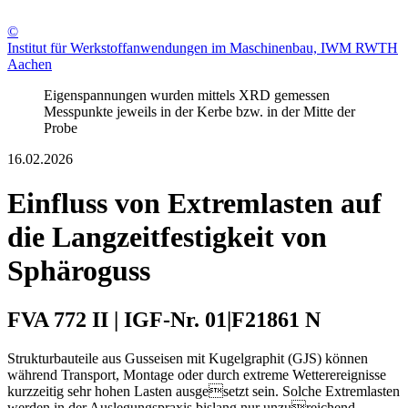
©
Institut für Werkstoffanwendungen im Maschinenbau, IWM RWTH
Aachen
Eigenspannungen wurden mittels XRD gemessen
Messpunkte jeweils in der Kerbe bzw. in der Mitte der
Probe
16.02.2026
Einfluss von Extremlasten auf
die Langzeitfestigkeit von
Sphäroguss
FVA 772 II | IGF-Nr. 01|F21861 N
Strukturbauteile aus Gusseisen mit Kugelgraphit (GJS) können
während Transport, Montage oder durch extreme Wetterereignisse
kurzzeitig sehr hohen Lasten ausgesetzt sein. Solche Extremlasten
werden in der Auslegungspraxis bislang nur unzureichend