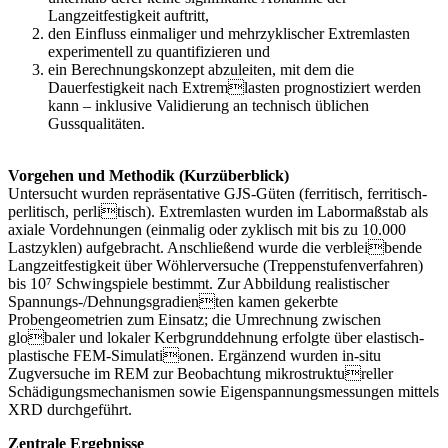
Langzeitfestigkeit auftritt,
den Einfluss einmaliger und mehrzyklischer Extremlasten
experimentell zu quantifizieren und
ein Berechnungskonzept abzuleiten, mit dem die
Dauerfestigkeit nach Extremlasten prognostiziert werden
kann – inklusive Validierung an technisch üblichen
Gussqualitäten.
Vorgehen und Methodik (Kurzüberblick)
Untersucht wurden repräsentative GJS-Güten (ferritisch, ferritisch-
perlitisch, perlitisch). Extremlasten wurden im Labormaßstab als
axiale Vordehnungen (einmalig oder zyklisch mit bis zu 10.000
Lastzyklen) aufgebracht. Anschließend wurde die verbleibende
Langzeitfestigkeit über Wöhlerversuche (Treppenstufenverfahren)
bis 10⁷ Schwingspiele bestimmt. Zur Abbildung realistischer
Spannungs-/Dehnungsgradienten kamen gekerbte
Probengeometrien zum Einsatz; die Umrechnung zwischen
globaler und lokaler Kerbgrunddehnung erfolgte über elastisch-
plastische FEM-Simulationen. Ergänzend wurden in-situ
Zugversuche im REM zur Beobachtung mikrostruktureller
Schädigungsmechanismen sowie Eigenspannungsmessungen mittels
XRD durchgeführt.
Zentrale Ergebnisse