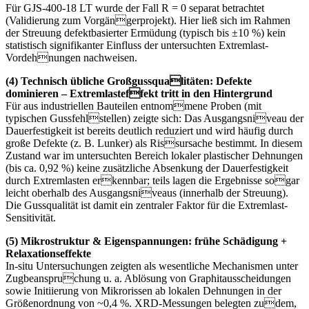
Für GJS-400-18 LT wurde der Fall R = 0 separat betrachtet
(Validierung zum Vorgängerprojekt). Hier ließ sich im Rahmen
der Streuung defektbasierter Ermüdung (typisch bis ±10 %) kein
statistisch signifikanter Einfluss der untersuchten Extremlast-
Vordehnungen nachweisen.
(4) Technisch übliche Großgussqualitäten: Defekte
dominieren – Extremlasteffekt tritt in den Hintergrund
Für aus industriellen Bauteilen entnommene Proben (mit
typischen Gussfehlstellen) zeigte sich: Das Ausgangsniveau der
Dauerfestigkeit ist bereits deutlich reduziert und wird häufig durch
große Defekte (z. B. Lunker) als Rissursache bestimmt. In diesem
Zustand war im untersuchten Bereich lokaler plastischer Dehnungen
(bis ca. 0,92 %) keine zusätzliche Absenkung der Dauerfestigkeit
durch Extremlasten erkennbar; teils lagen die Ergebnisse sogar
leicht oberhalb des Ausgangsniveaus (innerhalb der Streuung).
Die Gussqualität ist damit ein zentraler Faktor für die Extremlast-
Sensitivität.
(5) Mikrostruktur & Eigenspannungen: frühe Schädigung +
Relaxationseffekte
In-situ Untersuchungen zeigten als wesentliche Mechanismen unter
Zugbeanspruchung u. a. Ablösung von Graphitausscheidungen
sowie Initiierung von Mikrorissen ab lokalen Dehnungen in der
Größenordnung von ~0,4 %. XRD-Messungen belegten zudem,