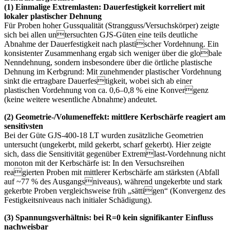
(1) Einmalige Extremlasten: Dauerfestigkeit korreliert mit
lokaler plastischer Dehnung
Für Proben hoher Gussqualität (Strangguss/Versuchskörper) zeigte
sich bei allen untersuchten GJS-Güten eine teils deutliche
Abnahme der Dauerfestigkeit nach plastischer Vordehnung. Ein
konsistenter Zusammenhang ergab sich weniger über die globale
Nenndehnung, sondern insbesondere über die örtliche plastische
Dehnung im Kerbgrund: Mit zunehmender plastischer Vordehnung
sinkt die ertragbare Dauerfestigkeit, wobei sich ab einer
plastischen Vordehnung von ca. 0,6–0,8 % eine Konvergenz
(keine weitere wesentliche Abnahme) andeutet.
(2) Geometrie-/Volumeneffekt: mittlere Kerbschärfe reagiert am
sensitivsten
Bei der Güte GJS-400-18 LT wurden zusätzliche Geometrien
untersucht (ungekerbt, mild gekerbt, scharf gekerbt). Hier zeigte
sich, dass die Sensitivität gegenüber Extremlast-Vordehnung nicht
monoton mit der Kerbschärfe ist: In den Versuchsreihen
reagierten Proben mit mittlerer Kerbschärfe am stärksten (Abfall
auf ~77 % des Ausgangsniveaus), während ungekerbte und stark
gekerbte Proben vergleichsweise früh „sättigen“ (Konvergenz des
Festigkeitsniveaus nach initialer Schädigung).
(3) Spannungsverhältnis: bei R=0 kein signifikanter Einfluss
nachweisbar