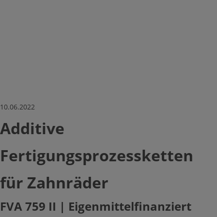
Toggle Submenu
Gestartete Forschungsprojekte
10.06.2022
Abgeschlossene Projekte
Additive
Trendstudien
Fertigungsprozessketten
Monitoring Reports
für Zahnräder
Trendradar
FVA 759 II | Eigenmittelfinanziert