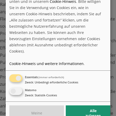
unten und in unserem
Cookie-Hinweis
. Bitte willigen
Rahmen dieses Vorhabens wurden folgende Verfahren
Sie in die Verwendung von Cookies ein, wie in
angewendet: nasschemische Analyse, REM/EDX,
unserem Cookie-Hinweis beschrieben, indem Sie auf
Veranstaltungen
Fließfähigkeitsanalyse, Korngrößenverteilung, Schüttdichte
„Alle zulassen und fortsetzen“ klicken, um die
Toggle Submenu
sowie Feuchtigkeitsanalyse. Diese wurden in der
bestmögliche Nutzererfahrung auf unseren
Webseiten zu haben. Sie können auch Ihre
Projektlaufzeit insgesamt dreimal durchgeführt, um
bevorzugten Einstellungen vornehmen oder Cookies
mögliche Veränderungen des Pulvers, beispielsweise durch
ablehnen (mit Ausnahme unbedingt erforderlicher
Effekte des LPBF-Prozesses oder bei der
Cookies).
Pulveraufbereitung, zu untersuchen. Veränderungen in der
Pulverqualität wurden dabei nicht detektiert. Anschließend
BEARING WORLD
Cookie-Hinweis und weitere Informationen
.
erfolgte die Entwicklung und Optimierung der LPBF-
Prozessparameter. Die Zielgrößen der Optimierung waren
CWD-DSEC
Essentials
(immer erforderlich)
Zweck
:
Unbedingt erforderliche Cookies
zunächst relative Dichte, Fehlstellenverteilung und
Matomo
Konturgenauigkeit, welche die Haupteinflussgrößen auf die
NEXTLUB
Zweck
:
Statistik-Cookies
Zahnfußtragfähigkeit darstellen. Die Parameter wurden
anhand von Prüfquadern verifiziert. Nach der Analyse des
Informationstagung
Alle
Bauteilverzuges der Verzahnungen wurde in Bezug auf die
Meine
zulassen