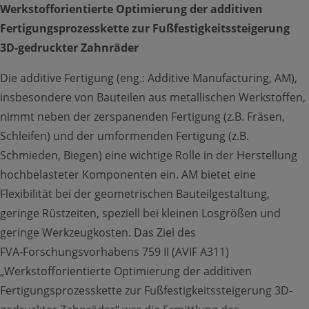
Werkstofforientierte Optimierung der additiven
Fertigungsprozesskette zur Fußfestigkeitssteigerung
Netzwerk
3D-gedruckter Zahnräder
Toggle Submenu
Die additive Fertigung (eng.: Additive Manufacturing, AM),
insbesondere von Bauteilen aus metallischen Werkstoffen,
nimmt neben der zerspanenden Fertigung (z.B. Fräsen,
Schleifen) und der umformenden Fertigung (z.B.
Schmieden, Biegen) eine wichtige Rolle in der Herstellung
Mitglieder
hochbelasteter Komponenten ein. AM bietet eine
Flexibilität bei der geometrischen Bauteilgestaltung,
Toggle Submenu
geringe Rüstzeiten, speziell bei kleinen Losgrößen und
Karte
Forschungspartner
geringe Werkzeugkosten. Das Ziel des
FVA‑Forschungsvorhabens 759 II (AVIF A311)
Fördergeber
„Werkstofforientierte Optimierung der additiven
Fertigungsprozesskette zur Fußfestigkeitssteigerung 3D-
Partner