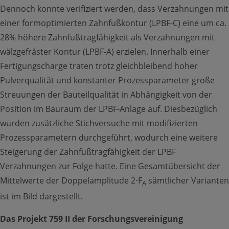
Richtlinien
Dennoch konnte verifiziert werden, dass Verzahnungen mit
einer formoptimierten Zahnfußkontur (LPBF-C) eine um ca.
Anfahrt
28% höhere Zahnfußtragfähigkeit als Verzahnungen mit
wälzgefräster Kontur (LPBF‑A) erzielen. Innerhalb einer
English
Fertigungscharge traten trotz gleichbleibend hoher
Pulverqualität und konstanter Prozessparameter große
Streuungen der Bauteilqualität in Abhängigkeit von der
THEMIS
Position im Bauraum der LPBF-Anlage auf. Diesbezüglich
wurden zusätzliche Stichversuche mit modifizierten
Mitglied werden
Prozessparametern durchgeführt, wodurch eine weitere
Steigerung der Zahnfußtragfähigkeit der LPBF
Newsletter
Verzahnungen zur Folge hatte. Eine Gesamtübersicht der
Mittelwerte der Doppelamplitude 2⋅F
sämtlicher Varianten
A
ist im Bild dargestellt.
Das Projekt 759 II der Forschungsvereinigung