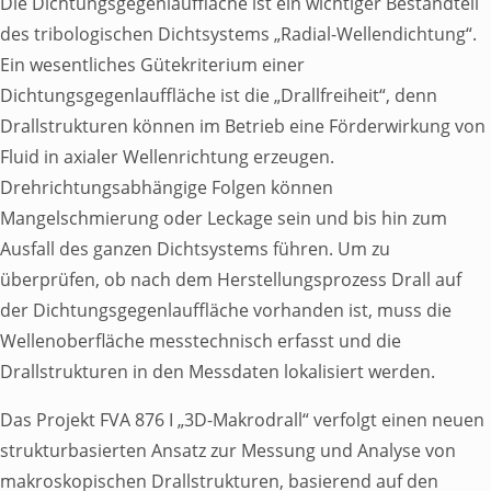
Die Dichtungsgegenlauffläche ist ein wichtiger Bestandteil
des tribologischen Dichtsystems „Radial-Wellendichtung“.
Netzwerk
Ein wesentliches Gütekriterium einer
Toggle Submenu
Dichtungsgegenlauffläche ist die „Drallfreiheit“, denn
Drallstrukturen können im Betrieb eine Förderwirkung von
Fluid in axialer Wellenrichtung erzeugen.
Drehrichtungsabhängige Folgen können
Mangelschmierung oder Leckage sein und bis hin zum
Ausfall des ganzen Dichtsystems führen. Um zu
Mitglieder
überprüfen, ob nach dem Herstellungsprozess Drall auf
der Dichtungsgegenlauffläche vorhanden ist, muss die
Toggle Submenu
Wellenoberfläche messtechnisch erfasst und die
Karte
Forschungspartner
Drallstrukturen in den Messdaten lokalisiert werden.
Fördergeber
Das Projekt FVA 876 I „3D-Makrodrall“ verfolgt einen neuen
strukturbasierten Ansatz zur Messung und Analyse von
Partner
makroskopischen Drallstrukturen, basierend auf den