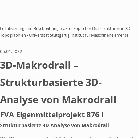
Toggle Submenu
Lokalisierung und Beschreibung makroskopischer Drallstrukturen in 3D-
Topographien - Universität Stuttgart | Institut für Maschinenelemente
05.01.2022
Gestartete Forschungsprojekte
3D-Makrodrall –
Abgeschlossene Projekte
Strukturbasierte 3D-
Trendstudien
Analyse von Makrodrall
Monitoring Reports
FVA Eigenmittelprojekt 876 I
Strukturbasierte 3D-Analyse von Makrodrall
Trendradar