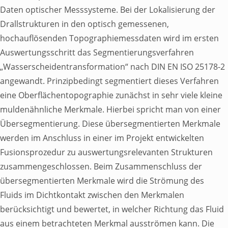
Daten optischer Messsysteme. Bei der Lokalisierung der
Drallstrukturen in den optisch gemessenen,
Über Uns
hochauflösenden Topographiemessdaten wird im ersten
Auswertungsschritt das Segmentierungsverfahren
Toggle Submenu
„Wasserscheidentransformation“ nach DIN EN ISO 25178-2
angewandt. Prinzipbedingt segmentiert dieses Verfahren
eine Oberflächentopographie zunächst in sehr viele kleine
muldenähnliche Merkmale. Hierbei spricht man von einer
Übersegmentierung. Diese übersegmentierten Merkmale
Beiräte
werden im Anschluss in einer im Projekt entwickelten
Fusionsprozedur zu auswertungsrelevanten Strukturen
Arbeitskreise
zusammengeschlossen. Beim Zusammenschluss der
übersegmentierten Merkmale wird die Strömung des
Vorstand
Fluids im Dichtkontakt zwischen den Merkmalen
berücksichtigt und bewertet, in welcher Richtung das Fluid
Geschäftsführung
aus einem betrachteten Merkmal ausströmen kann. Die