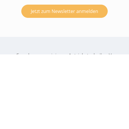
Jetzt zum Newsletter anmelden
Forschungsvereinigung Antriebstechnik e. V.
Postfach 71 08 64
60498 Frankfurt am Main
Lyoner Straße 18
60528 Frankfurt am Main
Tel.
+49 69 6603-1515
Kontakt
Datenschutz
Impressum