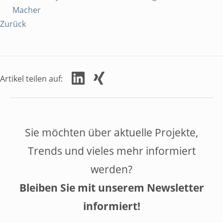
Richtlinien
Macher
Zurück
Anfahrt
English
Artikel teilen auf:
THEMIS
Mitglied werden
Sie möchten über aktuelle Projekte,
Trends und vieles mehr informiert
Newsletter
werden?
Bleiben Sie mit unserem Newsletter
informiert!