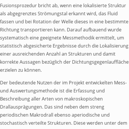
Fusionsprozedur bricht ab, wenn eine lokalisierte Struktur
als abgegrenztes Strömungstal erkannt wird, das Fluid
Veranstaltungen
fassen und bei Rotation der Welle dieses in eine bestimmte
Toggle Submenu
Richtung transportieren kann. Darauf aufbauend wurde
systematisch eine geeignete Messmethodik ermittelt, um
statistisch abgesicherte Ergebnisse durch die Lokalisierung
einer ausreichenden Anzahl an Strukturen und damit
korrekte Aussagen bezüglich der Dichtungsgegenlauffläche
erzielen zu können.
BEARING WORLD
Der bedeutende Nutzen der im Projekt entwickelten Mess-
CWD-DSEC
und Auswertungsmethode ist die Erfassung und
Beschreibung aller Arten von makroskopischen
NEXTLUB
Drallausprägungen. Das sind neben dem streng
periodischen Makrodrall ebenso aperiodische und
Informationstagung
stochastisch verteilte Strukturen. Diese werden unter dem