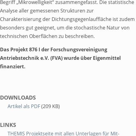
Begriff „Mikrowelligkeit“ zusammengefasst. Die statistische
Analyse aller gemessenen Strukturen zur
Service
Charakterisierung der Dichtungsgegenlauffläche ist zudem
Toggle Submenu
besonders gut geeignet, um die stochastische Natur von
technischen Oberflächen zu beschreiben.
Das Projekt 876 I der Forschungsvereinigung
Antriebstechnik e.V. (FVA) wurde über Eigenmittel
finanziert.
THEMIS
mechanicus.app
DOWNLOADS
Software
Artikel als PDF
(209 KB)
Leitfaden
LINKS
THEMIS Projektseite mit allen Unterlagen für Mit-